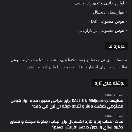
لوازم جانبی و تجهیزات جانبی
مهارت‌های دیجیتال
هوش مصنوعی (AI)
هوش مصنوعی در بازاریابی
درباره ما
وب سایت آی تی محتوا در زمینه تکنولوژی، اینترنت اشیا و هوش مصنوعی
فعالیت دارد. برای انتشار تبلیغات و رپورتاژ با ما در ارتباط باشید.
نوشته های تازه
اسفند 4, 1404
مقایسه Midjourney با DALL·E برای طراحی تصویر؛ کدام ابزار هوش
مصنوعی کیفیت بالاتر و نتیجه حرفه ای تری می دهد؟
اسفند 3, 1404
نکات انتخاب رم و هارد اکسترنال برای لپتاپ؛ چگونه سرعت و فضای
ذخیره سازی را بدون دردسر افزایش دهیم؟