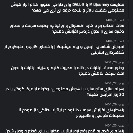
مقایسه Midjourney با DALL·E برای طراحی تصویر؛ کدام ابزار هوش
مصنوعی کیفیت بالاتر و نتیجه حرفه ای تری می دهد؟
اسفند 3, 1404
نکات انتخاب رم و هارد اکسترنال برای لپتاپ؛ چگونه سرعت و فضای
ذخیره سازی را بدون دردسر افزایش دهیم؟
اسفند 2, 1404
آموزش شناسایی ایمیل و پیام فیشینگ | راهنمای کاربردی جلوگیری از
کلاهبرداری اینترنتی
بهمن 29, 1404
چطور مصرف اینترنت در خانه را مدیریت کنیم و هزینه اینترنت را بدون
افت سرعت کاهش دهیم؟
بهمن 27, 1404
بهینه سازی سئو سایت با هوش مصنوعی؛ چگونه ترافیک گوگل را در
30 روز افزایش دهیم؟
بهمن 26, 1404
راهکارهای افزایش سرعت دانلود در اینترنت خانگی؛ از مودم تا
تنظیمات گوشی و کامپیوتر
بهمن 25, 1404
راهنمای قدم به قدم رفع ارور اینترنت مخابرات برای قطع و وصل شدن