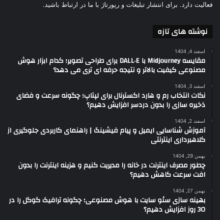
فعالیت دارد. برای انتشار تبلیغات و رپورتاژ با ما در ارتباط باشید.
نوشته های تازه
اسفند 4, 1404
مقایسه Midjourney با DALL·E برای طراحی تصویر؛ کدام ابزار هوش
مصنوعی کیفیت بالاتر و نتیجه حرفه ای تری می دهد؟
اسفند 3, 1404
نکات انتخاب رم و هارد اکسترنال برای لپتاپ؛ چگونه سرعت و فضای
ذخیره سازی را بدون دردسر افزایش دهیم؟
اسفند 2, 1404
آموزش شناسایی ایمیل و پیام فیشینگ | راهنمای کاربردی جلوگیری از
کلاهبرداری اینترنتی
بهمن 29, 1404
چطور مصرف اینترنت در خانه را مدیریت کنیم و هزینه اینترنت را بدون
افت سرعت کاهش دهیم؟
بهمن 27, 1404
بهینه سازی سئو سایت با هوش مصنوعی؛ چگونه ترافیک گوگل را در
30 روز افزایش دهیم؟