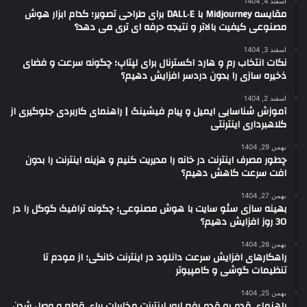
اسفند 4, 1404
مقایسه Midjourney با DALL·E برای طراحی تصویر؛ کدام ابزار هوش
مصنوعی کیفیت بالاتر و نتیجه حرفه ای تری می دهد؟
اسفند 3, 1404
نکات انتخاب رم و هارد اکسترنال برای لپتاپ؛ چگونه سرعت و فضای
ذخیره سازی را بدون دردسر افزایش دهیم؟
اسفند 2, 1404
آموزش شناسایی ایمیل و پیام فیشینگ | راهنمای کاربردی جلوگیری از
کلاهبرداری اینترنتی
بهمن 29, 1404
چطور مصرف اینترنت در خانه را مدیریت کنیم و هزینه اینترنت را بدون
افت سرعت کاهش دهیم؟
بهمن 27, 1404
بهینه سازی سئو سایت با هوش مصنوعی؛ چگونه ترافیک گوگل را در
30 روز افزایش دهیم؟
بهمن 26, 1404
راهکارهای افزایش سرعت دانلود در اینترنت خانگی؛ از مودم تا
تنظیمات گوشی و کامپیوتر
بهمن 25, 1404
راهنمای قدم به قدم رفع ارور اینترنت مخابرات برای قطع و وصل شدن