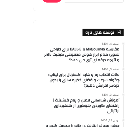
نوشته های تازه
اسفند 4, 1404
مقایسه Midjourney با DALL·E برای طراحی
تصویر؛ کدام ابزار هوش مصنوعی کیفیت بالاتر
و نتیجه حرفه ای تری می دهد؟
اسفند 3, 1404
نکات انتخاب رم و هارد اکسترنال برای لپتاپ؛
چگونه سرعت و فضای ذخیره سازی را بدون
دردسر افزایش دهیم؟
اسفند 2, 1404
آموزش شناسایی ایمیل و پیام فیشینگ |
راهنمای کاربردی جلوگیری از کلاهبرداری
اینترنتی
بهمن 29, 1404
چطور مصرف اینترنت در خانه را مدیریت کنیم و