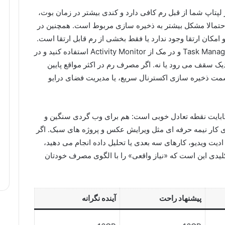
 لپتاپ شما از قبل رم کافی دارد و کندی بیشتر در زمان بوت،
 احتمالا مشکل بیشتر به ذخیره سازی مربوط است. همچنین در
 امکان ارتقا وجود ندارد یا فقط بخشی از رم قابل ارتقا است.
بهترین روش تشخیص این است که در ویندوز از Task Manager و در مک از Activity Monitor استفاده کنید و در
یک سقف می رود یا نه. اگر مصرف رم در اکثر مواقع پایین
مت ذخیره سازی اکسترنال سریع، یا مدیریت فضای درایو
سیاری از کاربران در سال های اخیر، 16 گیگابایت نقطه تعادل خوبی است: هم برای وب گردی سنگین و
ی کار نیمه حرفه ای مثل ویرایش عکس و پروژه های سبک. اگر
دیت ویدیو، کارهای سه بعدی یا تحلیل داده انجام می دهید،
ه کلیدی این است که «نیاز واقعی» را با الگوی مصرف خودتان
پیشنهاد راحت
آینده نگرانه