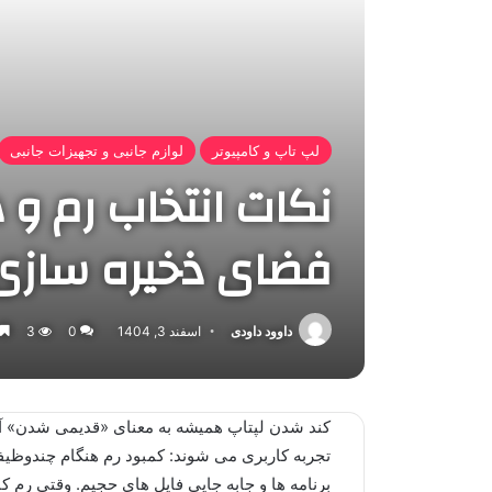
لپ تاپ و کامپیوتر
لوازم جانبی و تجهیزات جانبی
نکات انتخاب رم و 
فضای ذخیره سازی 
داوود داودی
اسفند 3, 1404
0
3
خ
کند شدن لپتاپ همیشه به معنای «قدیمی شدن» آن
تجربه کاربری می شوند: کمبود رم هنگام چندوظی
برنامه ها و جابه جایی فایل های حجیم. وقتی رم 