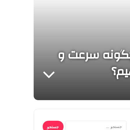
 چگونه سرعت و
یم؟
جستجو
برای: