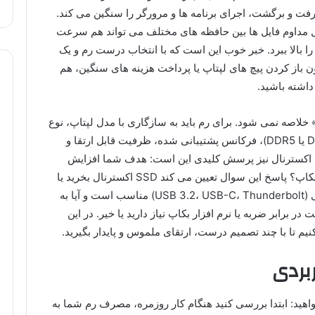
فت و برگشت، اجرای برنامه ها و مرورگر را سنگین می کند.
ل مداوم فایل ها بین حافظه های مختلف می تواند هم سرعت
 بالا ببرد. خبر خوب این است که با انتخاب درست رم و یک
 باز کردن پیچ های لپتاپ یا پرداخت هزینه های سنگین، هم
داشته باشید.
خلاصه نمی شود. برای رم باید به سازگاری با مدل لپتاپ، نوع
ماژول (DIMM یا SO-DIMM)، نسل حافظه (DDR4 یا DDR5)، فرکانس پشتیبانی شده، ظرفیت قابل ارتقا و
زی اکسترنال نیز پرسش کلیدی این است: هدف شما افزایش
سرعت در کارهای روزمره است یا فقط آرشیو و بکاپ؟ پاسخ این سوال تعیین می کند SSD اکسترنال بخرید یا
HDD اکسترنال، چه ظرفیتی لازم دارید، چه رابطی (USB 3.2، USB-C، Thunderbolt) مناسب است و آیا به
برابر ضربه یا نرم افزار بکاپ نیاز دارید یا خیر. در این
یم تا با چند تصمیم درست، ارتقای ملموس و پایدار بگیرید.
بردی
ید: ابتدا بررسی کنید هنگام کار روزمره، مصرف رم شما به