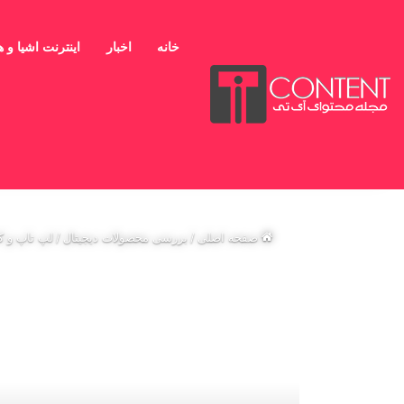
خانه
اخبار
اینترنت اشیا و
نوارکناری
جست
جمعه, مرداد 16 1405
برای
صفحه اصلی
/
بررسی محصولات دیجیتال
/
لپ تاپ و کا