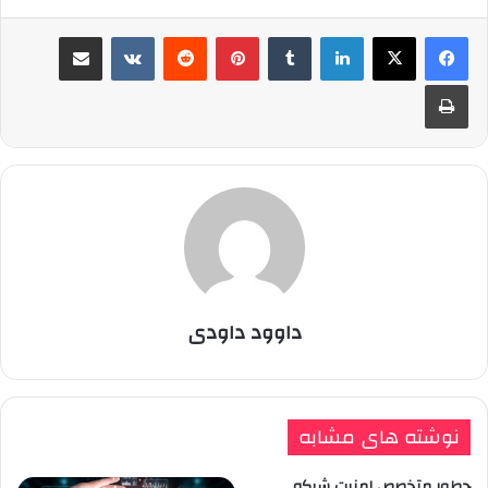
لینکدین
‫تامبلر
پینترست
‫رددیت
‫VKontakte
اشتراک گذاری از طریق ایمیل
چاپ
داوود داودی
نوشته های مشابه
چطور متخصص امنیت شبکه