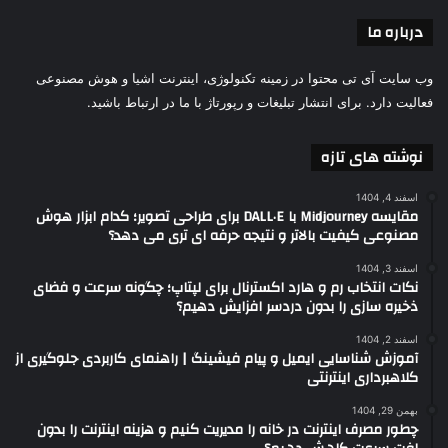
درباره ما
وب سایت آی تی محتوا در زمینه تکنولوژی، اینترنت اشیا و هوش مصنوعی
فعالیت دارد. برای انتشار تبلیغات و رپورتاژ با ما در ارتباط باشید.
نوشته های تازه
اسفند 4, 1404
مقایسه Midjourney با DALL·E برای طراحی تصویر؛ کدام ابزار هوش
مصنوعی کیفیت بالاتر و نتیجه حرفه ای تری می دهد؟
اسفند 3, 1404
نکات انتخاب رم و هارد اکسترنال برای لپتاپ؛ چگونه سرعت و فضای
ذخیره سازی را بدون دردسر افزایش دهیم؟
اسفند 2, 1404
آموزش شناسایی ایمیل و پیام فیشینگ | راهنمای کاربردی جلوگیری از
کلاهبرداری اینترنتی
بهمن 29, 1404
چطور مصرف اینترنت در خانه را مدیریت کنیم و هزینه اینترنت را بدون