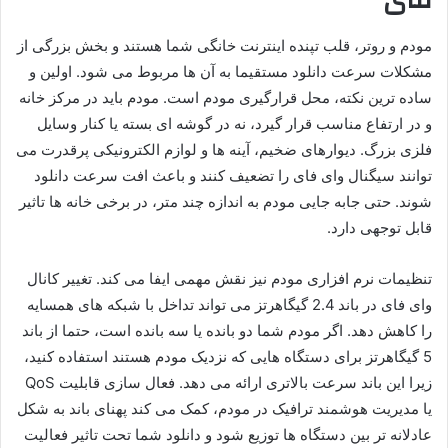
فای
مودم و روتر، قلب تپنده اینترنت خانگی شما هستند و بخش بزرگی از
مشکلات سرعت دانلود مستقیما به آن ها مربوط می شود. اولین و
ساده ترین نکته، محل قرارگیری مودم است. مودم باید در مرکز خانه
و در ارتفاع مناسب قرار گیرد، نه در گوشه ای بسته یا کنار وسایل
فلزی بزرگ. دیوارهای ضخیم، آینه ها و لوازم الکترونیکی پرقدرت می
توانند سیگنال وای فای را تضعیف کنند و باعث افت سرعت دانلود
شوند. حتی جابه جایی مودم به اندازه چند متر، در برخی خانه ها تاثیر
قابل توجهی دارد.
تنظیمات نرم افزاری مودم نیز نقش مهمی ایفا می کند. تغییر کانال
وای فای در باند 2.4 گیگاهرتز می تواند تداخل با شبکه های همسایه
را کاهش دهد. اگر مودم شما دو بانده یا سه بانده است، حتما از باند
5 گیگاهرتز برای دستگاه هایی که نزدیک مودم هستند استفاده کنید،
زیرا این باند سرعت بالاتری ارائه می دهد. فعال سازی قابلیت QoS
یا مدیریت هوشمند ترافیک در مودم، کمک می کند پهنای باند به شکل
عادلانه تر بین دستگاه ها توزیع شود و دانلود شما تحت تاثیر فعالیت