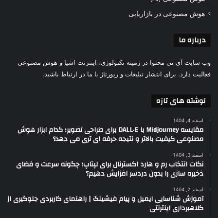
هوش مصنوعی در بازاریابی
درباره ما
وب سایت آی تی محتوا در زمینه تکنولوژی، اینترنت اشیا و هوش مصنوعی
فعالیت دارد. برای انتشار تبلیغات و رپورتاژ با ما در ارتباط باشید.
نوشته های تازه
اسفند 4, 1404
مقایسه Midjourney با DALL·E برای طراحی تصویر؛ کدام ابزار هوش
مصنوعی کیفیت بالاتر و نتیجه حرفه ای تری می دهد؟
اسفند 3, 1404
نکات انتخاب رم و هارد اکسترنال برای لپتاپ؛ چگونه سرعت و فضای
ذخیره سازی را بدون دردسر افزایش دهیم؟
اسفند 2, 1404
آموزش شناسایی ایمیل و پیام فیشینگ | راهنمای کاربردی جلوگیری از
کلاهبرداری اینترنتی