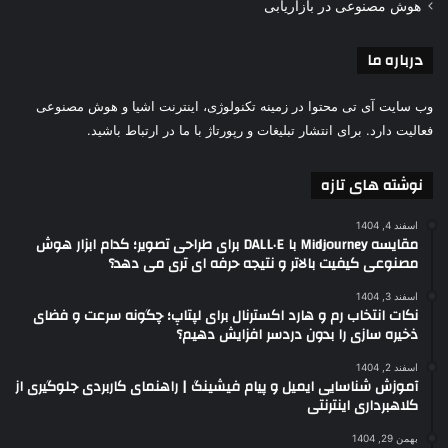
هوش مصنوعی در بازاریابی
درباره ما
وب سایت آی تی محتوا در زمینه تکنولوژی، اینترنت اشیا و هوش مصنوعی
فعالیت دارد. برای انتشار تبلیغات و رپورتاژ با ما در ارتباط باشید.
نوشته های تازه
اسفند 4, 1404
مقایسه Midjourney با DALL·E برای طراحی تصویر؛ کدام ابزار هوش
مصنوعی کیفیت بالاتر و نتیجه حرفه ای تری می دهد؟
اسفند 3, 1404
نکات انتخاب رم و هارد اکسترنال برای لپتاپ؛ چگونه سرعت و فضای
ذخیره سازی را بدون دردسر افزایش دهیم؟
اسفند 2, 1404
آموزش شناسایی ایمیل و پیام فیشینگ | راهنمای کاربردی جلوگیری از
کلاهبرداری اینترنتی
بهمن 29, 1404