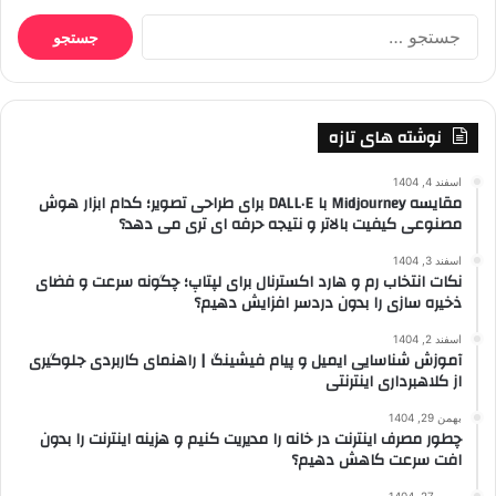
جستجو
برای:
نوشته های تازه
اسفند 4, 1404
مقایسه Midjourney با DALL·E برای طراحی تصویر؛ کدام ابزار هوش
مصنوعی کیفیت بالاتر و نتیجه حرفه ای تری می دهد؟
اسفند 3, 1404
نکات انتخاب رم و هارد اکسترنال برای لپتاپ؛ چگونه سرعت و فضای
ذخیره سازی را بدون دردسر افزایش دهیم؟
اسفند 2, 1404
آموزش شناسایی ایمیل و پیام فیشینگ | راهنمای کاربردی جلوگیری
از کلاهبرداری اینترنتی
بهمن 29, 1404
چطور مصرف اینترنت در خانه را مدیریت کنیم و هزینه اینترنت را بدون
افت سرعت کاهش دهیم؟