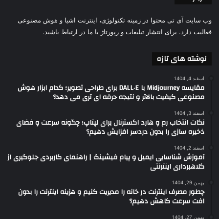
وب سایت آی تی محتوا در زمینه تکنولوژی، اینترنت اشیا و هوش مصنوعی
فعالیت دارد. برای انتشار تبلیغات و رپورتاژ با ما در ارتباط باشید.
نوشته های تازه
اسفند 4, 1404
مقایسه Midjourney با DALL·E برای طراحی تصویر؛ کدام ابزار هوش
مصنوعی کیفیت بالاتر و نتیجه حرفه ای تری می دهد؟
اسفند 3, 1404
نکات انتخاب رم و هارد اکسترنال برای لپتاپ؛ چگونه سرعت و فضای
ذخیره سازی را بدون دردسر افزایش دهیم؟
اسفند 2, 1404
آموزش شناسایی ایمیل و پیام فیشینگ | راهنمای کاربردی جلوگیری از
کلاهبرداری اینترنتی
بهمن 29, 1404
چطور مصرف اینترنت در خانه را مدیریت کنیم و هزینه اینترنت را بدون
افت سرعت کاهش دهیم؟
بهمن 27, 1404