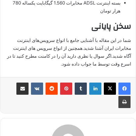
بسته اینترنت ADSL مخابرات 1.560 گیگابایت یکساله 780
هزار تومان
سخن پایانی
شما در این مقاله با آشنایی جامع با انواع سرویس‌های اینترنت
مخابرات ایران آشنا شدید.همچنین از انواع سرویس های اینترنت
آگاه شدید.اگر سوال یا نظری دارید آن را در کامنت مطرح کنید تا در
اسرع وقت توسط ما جواب داده شود.
لینکدین
‫تامبلر
پینترست
‫رددیت
‫VKontakte
اشتراک گذاری از طریق ایمیل
چاپ