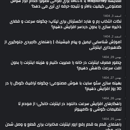
مقایسه Midjourney با DALL·E برای طراحی تصویر؛ کدام ابزار هوش
مصنوعی کیفیت بالاتر و نتیجه حرفه ای تری می دهد؟
اسفند 3, 1404
نکات انتخاب رم و هارد اکسترنال برای لپتاپ؛ چگونه سرعت و فضای
ذخیره سازی را بدون دردسر افزایش دهیم؟
اسفند 2, 1404
آموزش شناسایی ایمیل و پیام فیشینگ | راهنمای کاربردی جلوگیری از
کلاهبرداری اینترنتی
بهمن 29, 1404
چطور مصرف اینترنت در خانه را مدیریت کنیم و هزینه اینترنت را بدون
افت سرعت کاهش دهیم؟
بهمن 27, 1404
بهینه سازی سئو سایت با هوش مصنوعی؛ چگونه ترافیک گوگل را در
30 روز افزایش دهیم؟
بهمن 26, 1404
راهکارهای افزایش سرعت دانلود در اینترنت خانگی؛ از مودم تا
تنظیمات گوشی و کامپیوتر
بهمن 25, 1404
راهنمای قدم به قدم رفع ارور اینترنت مخابرات برای قطع و وصل شدن