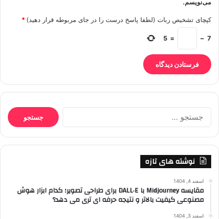
می‌نویسم.
کپچای تشخیص ربات (لطفا پاسخ درست را در جای مربوطه قرار دهید)
*
5
=
−
7
جستجو
برای:
نوشته های تازه
اسفند 4, 1404
مقایسه Midjourney با DALL·E برای طراحی تصویر؛ کدام ابزار هوش
مصنوعی کیفیت بالاتر و نتیجه حرفه ای تری می دهد؟
اسفند 3, 1404