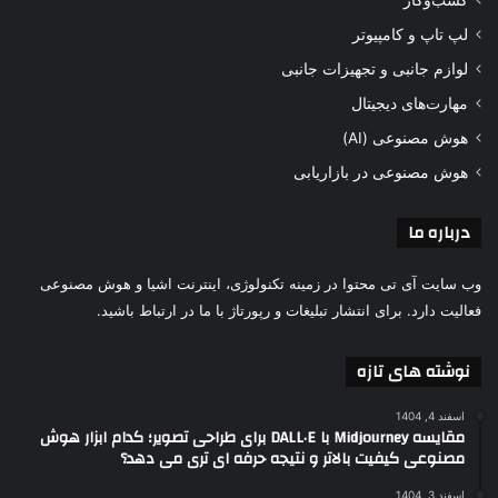
کسب‌وکار
لپ تاپ و کامپیوتر
لوازم جانبی و تجهیزات جانبی
مهارت‌های دیجیتال
هوش مصنوعی (AI)
هوش مصنوعی در بازاریابی
درباره ما
وب سایت آی تی محتوا در زمینه تکنولوژی، اینترنت اشیا و هوش مصنوعی
فعالیت دارد. برای انتشار تبلیغات و رپورتاژ با ما در ارتباط باشید.
نوشته های تازه
اسفند 4, 1404
مقایسه Midjourney با DALL·E برای طراحی تصویر؛ کدام ابزار هوش
مصنوعی کیفیت بالاتر و نتیجه حرفه ای تری می دهد؟
اسفند 3, 1404