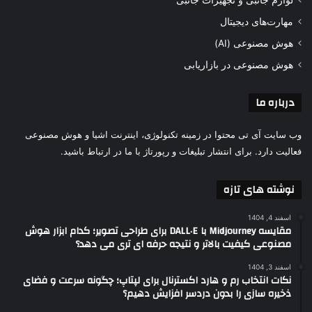
لوازم جانبی و تجهیزات جانبی
مهارت‌های دیجیتال
هوش مصنوعی (AI)
هوش مصنوعی در بازاریابی
درباره ما
وب سایت آی تی محتوا در زمینه تکنولوژی، اینترنت اشیا و هوش مصنوعی
فعالیت دارد. برای انتشار تبلیغات و رپورتاژ با ما در ارتباط باشید.
نوشته های تازه
اسفند 4, 1404
مقایسه Midjourney با DALL·E برای طراحی تصویر؛ کدام ابزار هوش
مصنوعی کیفیت بالاتر و نتیجه حرفه ای تری می دهد؟
اسفند 3, 1404
نکات انتخاب رم و هارد اکسترنال برای لپتاپ؛ چگونه سرعت و فضای
ذخیره سازی را بدون دردسر افزایش دهیم؟