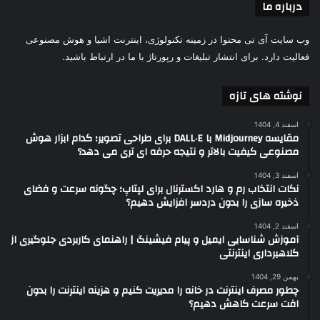
درباره ما
وب سایت آی تی محتوا در زمینه تکنولوژی، اینترنت اشیا و هوش مصنوعی
فعالیت دارد. برای انتشار تبلیغات و رپورتاژ با ما در ارتباط باشید.
نوشته های تازه
اسفند 4, 1404
مقایسه Midjourney با DALL·E برای طراحی تصویر؛ کدام ابزار هوش
مصنوعی کیفیت بالاتر و نتیجه حرفه ای تری می دهد؟
اسفند 3, 1404
نکات انتخاب رم و هارد اکسترنال برای لپتاپ؛ چگونه سرعت و فضای
ذخیره سازی را بدون دردسر افزایش دهیم؟
اسفند 2, 1404
آموزش شناسایی ایمیل و پیام فیشینگ | راهنمای کاربردی جلوگیری از
کلاهبرداری اینترنتی
بهمن 29, 1404
چطور مصرف اینترنت در خانه را مدیریت کنیم و هزینه اینترنت را بدون
افت سرعت کاهش دهیم؟