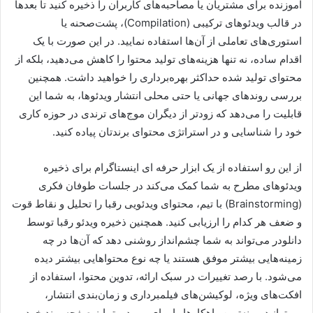
آموزنده برای مشتریان یا مصاحبه‌های کاربران را ذخیره کنید تا بعدها
در قالب ویدئوهای ترکیبی (Compilation)، پشت‌صحنه یا
استوری‌های تعاملی از آن‌ها استفاده نمایید. در این صورت با یک
اقدام ساده، نه تنها هزینه‌های تولید محتوا را کاهش می‌دهید، بلکه از
محتوای تولید شده حداکثر بهره‌برداری را خواهید داشت. همچنین
بررسی روندهای جهانی یا حتی محلی انتشار ویدئوها، به شما این
قابلیت را می‌دهد که زودتر از دیگران موج‌های ترندی در حوزه کاری
خود را شناسایی و در استراتژی محتوای برندتان پیاده کنید.
از این رو استفاده از یک ابزار حرفه ای اینستاگرام برای ذخیره
ویدئوهای مطرح به شما کمک می‌کند در جلسات طوفان فکری
(Brainstorming) با تیم، محتوای ویدئویی رقبا را تحلیل و نقاط قوت
و ضعف هر کدام را ارزیابی کنید. همچنین ذخیره ویدئو رقبا توسط
دانلودر می‌تواند به شما چشم‌انداز روشنی دهد که آن‌ها در چه
زمینه‌هایی بیشتر موفق هستند یا چه نوع محتواهایی بیشتر دیده
می‌شود. با رصد تغییرات در سبک ارائه، تدوین محتوا، استفاده از
افکت‌های ویژه، لوکیشن‌های فیلمبرداری و زمان‌بندی انتشار،
می‌توانید بهینه‌ترین راهکارها را برای بهبود و تمایز صفحه برند خود