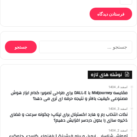
جستجو
برای:
نوشته های تازه
اسفند 4, 1404
مقایسه Midjourney با DALL·E برای طراحی تصویر؛ کدام ابزار هوش
مصنوعی کیفیت بالاتر و نتیجه حرفه ای تری می دهد؟
اسفند 3, 1404
نکات انتخاب رم و هارد اکسترنال برای لپتاپ؛ چگونه سرعت و فضای
ذخیره سازی را بدون دردسر افزایش دهیم؟
اسفند 2, 1404
آموزش شناسایی ایمیل و پیام فیشینگ | راهنمای کاربردی جلوگیری