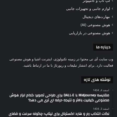
لپ تاپ و کامپیوتر
لوازم جانبی و تجهیزات جانبی
مهارت‌های دیجیتال
هوش مصنوعی (AI)
هوش مصنوعی در بازاریابی
درباره ما
وب سایت آی تی محتوا در زمینه تکنولوژی، اینترنت اشیا و هوش مصنوعی
فعالیت دارد. برای انتشار تبلیغات و رپورتاژ با ما در ارتباط باشید.
نوشته های تازه
اسفند 4, 1404
مقایسه Midjourney با DALL·E برای طراحی تصویر؛ کدام ابزار هوش
مصنوعی کیفیت بالاتر و نتیجه حرفه ای تری می دهد؟
اسفند 3, 1404
نکات انتخاب رم و هارد اکسترنال برای لپتاپ؛ چگونه سرعت و فضای