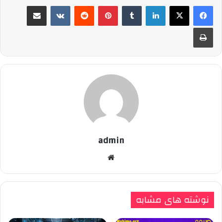
لینکدین
‫تامبلر
پینترست
‫رددیت
‫VKontakte
اشتراک گذاری از طریق ایمیل
چاپ
admin
وبسایت
نوشته های مشابه